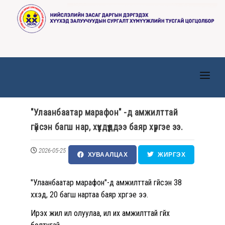
ТАНИЛЦУУЛГА
"Улаанбаатар марафон" -д амжилттай
ТӨВҮҮД
гүйсэн багш нар, хүүхдүүддээ баяр хүргэе ээ.
МЭДЭЭ, МЭДЭЭЛЭЛ
2026-05-25
ХУВААЛЦАХ
ЖИРГЭХ
ИЛ ТОД БАЙДАЛ
ХҮНИЙ НӨӨЦ
"Улаанбаатар марафон"-д амжилттай гүйсэн 38
хүүхэд, 20 багш нартаа баяр хүргэе ээ.
ХУУЛЬ ЭРХ ЗҮЙ
Ирэх жил илүү олуулаа, илүү их амжилттай гүйх