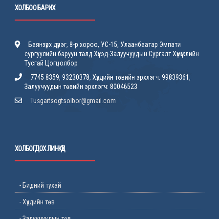
ХОЛБОО БАРИХ
Баянзүрх дүүрэг, 8-р хороо, УС-15, Улаанбаатар Эмпати
сургуулийн баруун талд Хүүхэд-Залуучуудын Сургалт Хүмүүжлийн
Тусгай Цогцолбор
7745 8359, 93230378, Хүүхдийн төвийн эрхлэгч: 99839361,
Залуучуудын төвийн эрхлэгч: 80046523
Tusgaitsogtsolbor@gmail.com
ХОЛБОГДОХ ЛИНКҮҮД
- Бидний тухай
- Хүүхдийн төв
- Залуучуудын төв