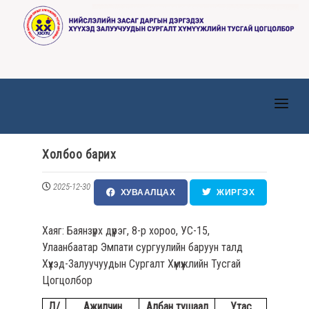
ТАНИЛЦУУЛГА
Холбоо барих
ТӨВҮҮД
2025-12-30
МЭДЭЭ, МЭДЭЭЛЭЛ
ХУВААЛЦАХ
ЖИРГЭХ
ИЛ ТОД БАЙДАЛ
Хаяг: Баянзүрх дүүрэг, 8-р хороо, УС-15,
ХҮНИЙ НӨӨЦ
Улаанбаатар Эмпати сургуулийн баруун талд
Хүүхэд-Залуучуудын Сургалт Хүмүүжлийн Тусгай
ХУУЛЬ ЭРХ ЗҮЙ
Цогцолбор
Д/
Ажилчин
Албан тушаал
Утас