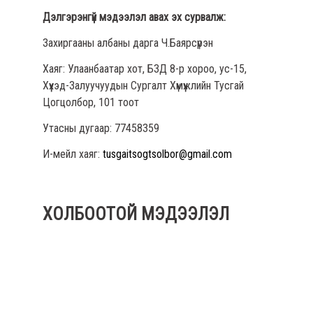
Дэлгэрэнгүй мэдээлэл авах эх сурвалж:
Захиргааны албаны дарга Ч.Баярсүрэн
Хаяг: Улаанбаатар хот, БЗД 8-р хороо, ус-15,
Хүүхэд-Залуучуудын Сургалт Хүмүүжлийн Тусгай
Цогцолбор, 101 тоот
Утасны дугаар: 77458359
И-мейл хаяг:
tusgaitsogtsolbor@gmail.com
ХОЛБООТОЙ МЭДЭЭЛЭЛ