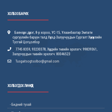
ХОЛБОО БАРИХ
Баянзүрх дүүрэг, 8-р хороо, УС-15, Улаанбаатар Эмпати
сургуулийн баруун талд Хүүхэд-Залуучуудын Сургалт Хүмүүжлийн
Тусгай Цогцолбор
7745 8359, 93230378, Хүүхдийн төвийн эрхлэгч: 99839361,
Залуучуудын төвийн эрхлэгч: 80046523
Tusgaitsogtsolbor@gmail.com
ХОЛБОГДОХ ЛИНКҮҮД
- Бидний тухай