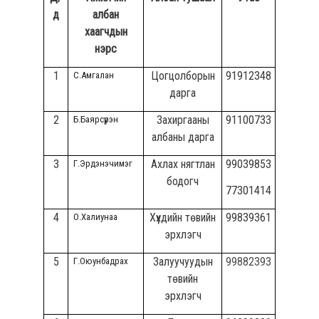
д
албан
хаагчдын
нэрс
1
Цогцолборын
91912348
С.Амгалан
дарга
2
Захиргааны
91100733
Б.Баярсүрэн
албаны дарга
3
Ахлах нягтлан
99039853
Г.Эрдэнэчимэг
бодогч
77301414
4
Хүүхдийн төвийн
99839361
О.Халиунаа
эрхлэгч
5
Залуучуудын
99882393
Г.Оюунбадрах
төвийн
эрхлэгч