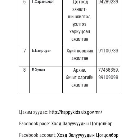
6
Дотоод
94289239
Г.Саранцэцэг
хяналт-
шинжилгээ,
үнэлгээ
хариуцсан
ажилтан
7
Хүний нөөцийн
91100733
Б.Баярсүрэн
ажилтан
8
Архив,
77458359,
Б.Хулан
бичиг хэргийн
89109098
ажилтан
Цахим хуудас:
http://happykids.ub.gov.mn/
Facebook page:
Хүүхэд Залуучуудын Цогцолбор
Facebook account:
Хүүхэд Залуучуудын Цогцолбор