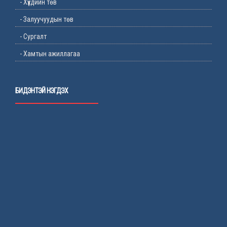
- Хүүхдийн төв
- Залуучуудын төв
- Сургалт
- Хамтын ажиллагаа
БИДЭНТЭЙ НЭГДЭХ