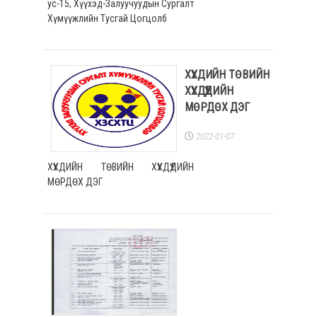
ус-15, Хүүхэд-Залуучуудын Сургалт
Хүмүүжлийн Тусгай Цогцолб
ХҮҮХДИЙН ТӨВИЙН
ХҮҮХДҮҮДИЙН
МӨРДӨХ ДЭГ
2022-01-07
ХҮҮХДИЙН ТӨВИЙН ХҮҮХДҮҮДИЙН
МӨРДӨХ ДЭГ