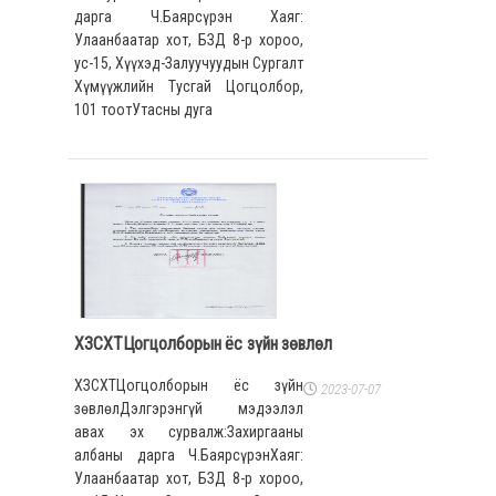
дарга Ч.Баярсүрэн Хаяг:
Улаанбаатар хот, БЗД 8-р хороо,
ус-15, Хүүхэд-Залуучуудын Сургалт
Хүмүүжлийн Тусгай Цогцолбор,
101 тоотУтасны дуга
ХЗСХТЦогцолборын ёс зүйн зөвлөл
ХЗСХТЦогцолборын ёс зүйн
2023-07-07
зөвлөлДэлгэрэнгүй мэдээлэл
авах эх сурвалж:Захиргааны
албаны дарга Ч.БаярсүрэнХаяг:
Улаанбаатар хот, БЗД 8-р хороо,