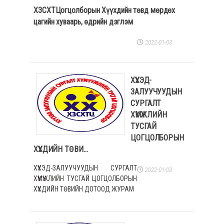
ХЗСХТЦогцолборын Хүүхдийн төвд мөрдөх
цагийн хуваарь, өдрийн дэглэм
2022-01-03
ХҮҮХЭД-
ЗАЛУУЧУУДЫН
СУРГАЛТ
ХҮМҮҮЖЛИЙН
ТУСГАЙ
ЦОГЦОЛБОРЫН
ХҮҮХДИЙН ТӨВИ...
ХҮҮХЭД-ЗАЛУУЧУУДЫН СУРГАЛТ
2022-01-03
ХҮМҮҮЖЛИЙН ТУСГАЙ ЦОГЦОЛБОРЫН
ХҮҮХДИЙН ТӨВИЙН ДОТООД ЖУРАМ