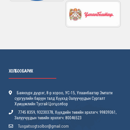
ХОЛБОО БАРИХ
Баянзүрх дүүрэг, 8-р хороо, УС-15, Улаанбаатар Эмпати
сургуулийн баруун талд Хүүхэд-Залуучуудын Сургалт
Хүмүүжлийн Тусгай Цогцолбор
7745 8359, 93230378, Хүүхдийн төвийн эрхлэгч: 99839361,
Залуучуудын төвийн эрхлэгч: 80046523
Tusgaitsogtsolbor@gmail.com