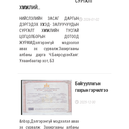
СУРГАЛТ
ХҮМҮҮЖЛИЙ...
НИЙСЛЭЛИЙН ЗАСАГ ДАРГЫН
2026-01-02
ДЭРГЭДЭХ ХҮҮХЭД- ЗАЛУУЧУУДЫН
СУРГАЛТ ХҮМҮҮЖЛИЙН ТУСГАЙ
ЦОГЦОЛБОРЫН ДОТООД
ЖУРАМДэлгэрэнгүй мэдээлэл
авах эх сурвалж:Захиргааны
албаны дарга Ч.БаярсүрэнХаяг:
Улаанбаатар хот, БЗ
Байгууллагын
газрын гэрчилгээ
2025-12-30
&nbsp;Дэлгэрэнгүй мэдээлэл авах
эх сурвалж: Захиргааны албаны