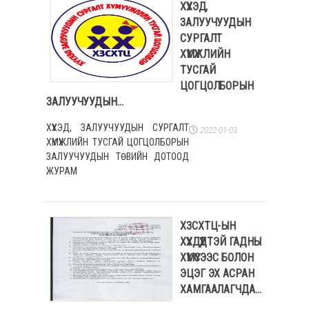
ХҮҮХЭД,
ЗАЛУУЧУУДЫН
СУРГАЛТ
ХҮМҮҮЖЛИЙН
ТУСГАЙ
ЦОГЦОЛБОРЫН
ЗАЛУУЧУУДЫН...
ХҮҮХЭД, ЗАЛУУЧУУДЫН СУРГАЛТ
2022-01-03
ХҮМҮҮЖЛИЙН ТУСГАЙ ЦОГЦОЛБОРЫН
ЗАЛУУЧУУДЫН ТӨВИЙН ДОТООД
ЖУРАМ
ХЗСХТЦ-ЫН
ХҮҮХДҮҮДТЭЙ ГАДНЫ
ХҮМҮҮСЭЭС БОЛОН
ЭЦЭГ ЭХ АСРАН
ХАМГААЛАГЧДА...