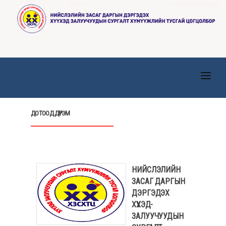
ТАНИЛЦУУЛГА
ДОТООД ДҮРЭМ
ТӨВҮҮД
МЭДЭЭ, МЭДЭЭЛЭЛ
ИЛ ТОД БАЙДАЛ
НИЙСЛЭЛИЙН
ХҮНИЙ НӨӨЦ
ЗАСАГ ДАРГЫН
ДЭРГЭДЭХ
ХУУЛЬ ЭРХ ЗҮЙ
ХҮҮХЭД-
ЗАЛУУЧУУДЫН