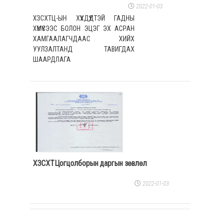
2022-01-03
ХЗСХТЦ-ЫН ХҮҮХДҮҮДТЭЙ ГАДНЫ
ХҮМҮҮСЭЭС БОЛОН ЭЦЭГ ЭХ АСРАН
ХАМГААЛАГЧДААС ХИЙХ
УУЛЗАЛТАНД ТАВИГДАХ
ШААРДЛАГА
ХЗСХТЦогцолборын даргын зөвлөл
2022-01-03