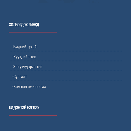
ХОЛБОГДОХ ЛИНКҮҮД
- Бидний тухай
- Хүүхдийн төв
- Залуучуудын төв
- Сургалт
- Хамтын ажиллагаа
БИДЭНТЭЙ НЭГДЭХ