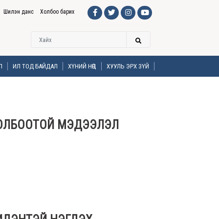
Шилэн данс
Холбоо барих
Л
ИЛ ТОД БАЙДАЛ
ХҮНИЙ НӨӨЦ
ХУУЛЬ ЭРХ ЗҮЙ
ОЛБООТОЙ МЭДЭЭЛЭЛ