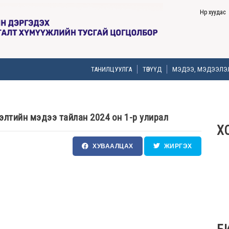
Нүүр хуудас
ТАНИЛЦУУЛГА
ТӨВҮҮД
МЭДЭЭ, МЭДЭЭЛЭ
лтийн мэдээ тайлан 2024 он 1-р улирал
Х
ХУВААЛЦАХ
ЖИРГЭХ