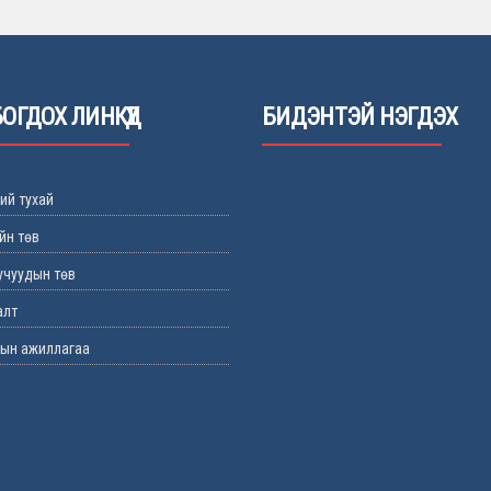
ОГДОХ ЛИНКҮҮД
БИДЭНТЭЙ НЭГДЭХ
ий тухай
ийн төв
уучуудын төв
алт
тын ажиллагаа