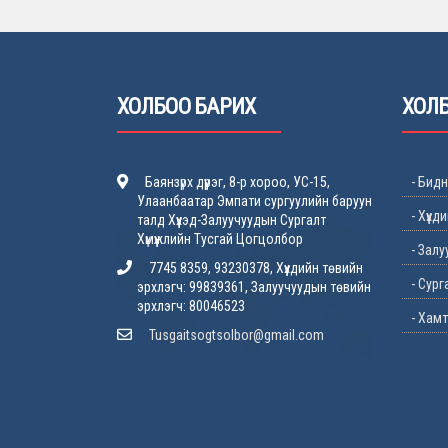
ХОЛБОО БАРИХ
ХОЛБ
Баянзүрх дүүрэг, 8-р хороо, УС-15,
- Бидн
Улаанбаатар Эмпати сургуулийн баруун
- Хүүхд
талд Хүүхэд-Залуучуудын Сургалт
Хүмүүжлийн Тусгай Цогцолбор
- Зал
7745 8359, 93230378, Хүүхдийн төвийн
- Сург
эрхлэгч: 99839361, Залуучуудын төвийн
эрхлэгч: 80046523
- Хам
Tusgaitsogtsolbor@gmail.com