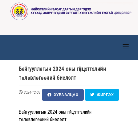
ТАНИЛЦУУЛГА
Байгууллагын 2024 оны гүйцэтгэлийн
ТӨВҮҮД
төлөвлөгөөний биелэлт
МЭДЭЭ, МЭДЭЭЛЭЛ
2024-12-03
ХУВААЛЦАХ
ЖИРГЭХ
ИЛ ТОД БАЙДАЛ
ХҮНИЙ НӨӨЦ
Байгууллагын 2024 оны гүйцэтгэлийн
төлөвлөгөөний биелэлт
ХУУЛЬ ЭРХ ЗҮЙ