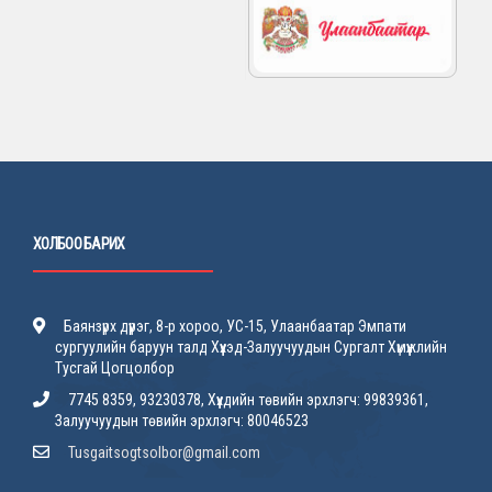
ХОЛБОО БАРИХ
Баянзүрх дүүрэг, 8-р хороо, УС-15, Улаанбаатар Эмпати
сургуулийн баруун талд Хүүхэд-Залуучуудын Сургалт Хүмүүжлийн
Тусгай Цогцолбор
7745 8359, 93230378, Хүүхдийн төвийн эрхлэгч: 99839361,
Залуучуудын төвийн эрхлэгч: 80046523
Tusgaitsogtsolbor@gmail.com