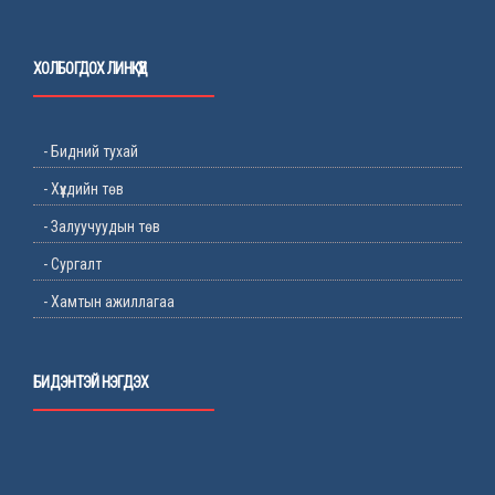
ХОЛБОГДОХ ЛИНКҮҮД
- Бидний тухай
- Хүүхдийн төв
- Залуучуудын төв
- Сургалт
- Хамтын ажиллагаа
БИДЭНТЭЙ НЭГДЭХ