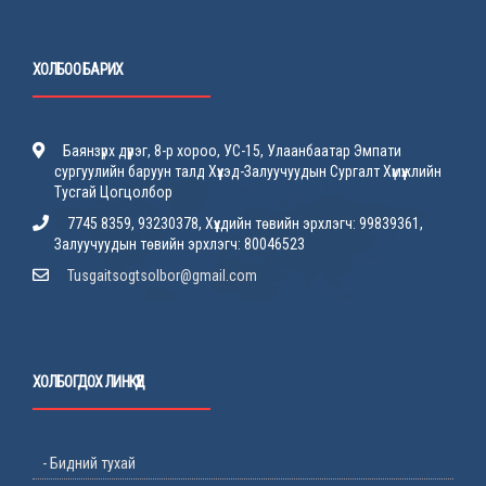
ХОЛБОО БАРИХ
Баянзүрх дүүрэг, 8-р хороо, УС-15, Улаанбаатар Эмпати
сургуулийн баруун талд Хүүхэд-Залуучуудын Сургалт Хүмүүжлийн
Тусгай Цогцолбор
7745 8359, 93230378, Хүүхдийн төвийн эрхлэгч: 99839361,
Залуучуудын төвийн эрхлэгч: 80046523
Tusgaitsogtsolbor@gmail.com
ХОЛБОГДОХ ЛИНКҮҮД
- Бидний тухай