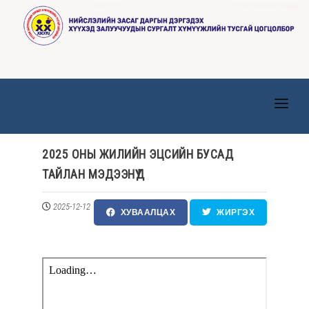
ТАНИЛЦУУЛГА
2025 ОНЫ ЖИЛИЙН ЭЦСИЙН БУСАД
ТӨВҮҮД
ТАЙЛАН МЭДЭЭНҮҮД
МЭДЭЭ, МЭДЭЭЛЭЛ
2025-12-12
ХУВААЛЦАХ
ЖИРГЭХ
ИЛ ТОД БАЙДАЛ
ХҮНИЙ НӨӨЦ
ХУУЛЬ ЭРХ ЗҮЙ