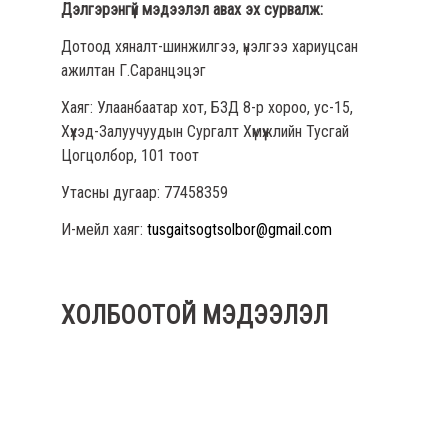
Дэлгэрэнгүй мэдээлэл авах эх сурвалж:
Дотоод хяналт-шинжилгээ, үнэлгээ хариуцсан
ажилтан Г.Саранцэцэг
Хаяг: Улаанбаатар хот, БЗД 8-р хороо, ус-15,
Хүүхэд-Залуучуудын Сургалт Хүмүүжлийн Тусгай
Цогцолбор, 101 тоот
Утасны дугаар: 77458359
И-мейл хаяг:
tusgaitsogtsolbor@gmail.com
ХОЛБООТОЙ МЭДЭЭЛЭЛ