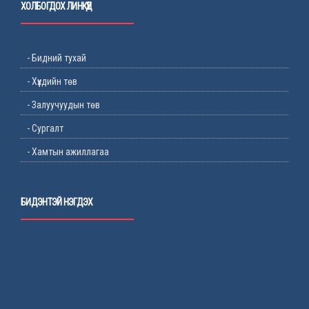
ХОЛБОГДОХ ЛИНКҮҮД
- Бидний тухай
- Хүүхдийн төв
- Залуучуудын төв
- Сургалт
- Хамтын ажиллагаа
БИДЭНТЭЙ НЭГДЭХ