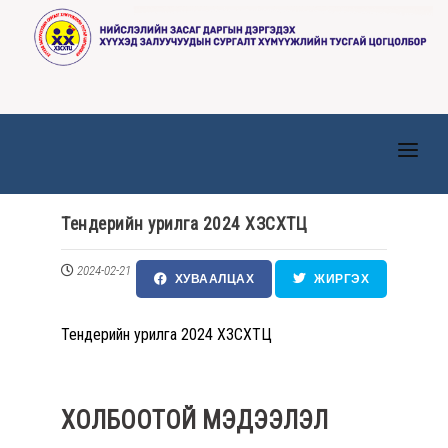
ТАНИЛЦУУЛГА
Тендерийн урилга 2024 ХЗСХТЦ
ТӨВҮҮД
2024-02-21
МЭДЭЭ, МЭДЭЭЛЭЛ
ХУВААЛЦАХ
ЖИРГЭХ
ИЛ ТОД БАЙДАЛ
Тендерийн урилга 2024 ХЗСХТЦ
ХҮНИЙ НӨӨЦ
ХУУЛЬ ЭРХ ЗҮЙ
ХОЛБООТОЙ МЭДЭЭЛЭЛ