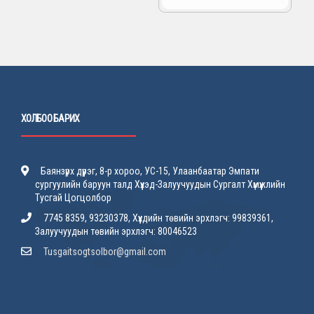
ХОЛБОО БАРИХ
Баянзүрх дүүрэг, 8-р хороо, УС-15, Улаанбаатар Эмпати
сургуулийн баруун талд Хүүхэд-Залуучуудын Сургалт Хүмүүжлийн
Тусгай Цогцолбор
7745 8359, 93230378, Хүүхдийн төвийн эрхлэгч: 99839361,
Залуучуудын төвийн эрхлэгч: 80046523
Tusgaitsogtsolbor@gmail.com