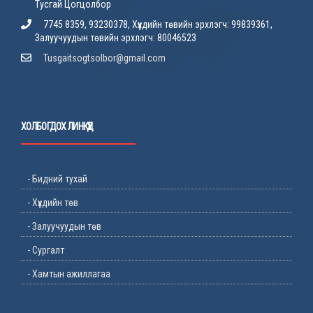
Тусгай Цогцолбор
7745 8359, 93230378, Хүүхдийн төвийн эрхлэгч: 99839361,
Залуучуудын төвийн эрхлэгч: 80046523
Tusgaitsogtsolbor@gmail.com
ХОЛБОГДОХ ЛИНКҮҮД
- Бидний тухай
- Хүүхдийн төв
- Залуучуудын төв
- Сургалт
- Хамтын ажиллагаа