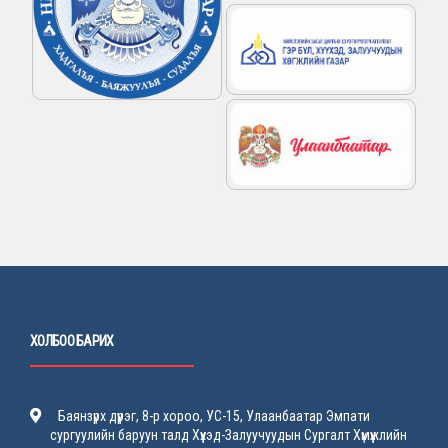
ХОЛБОО БАРИХ
Баянзүрх дүүрэг, 8-р хороо, УС-15, Улаанбаатар Эмпати
сургуулийн баруун талд Хүүхэд-Залуучуудын Сургалт Хүмүүжлийн