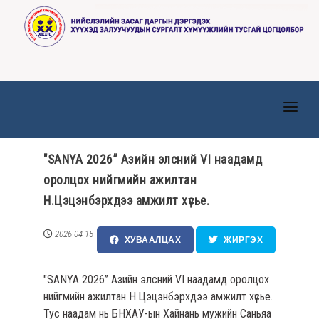
ТАНИЛЦУУЛГА
"SANYA 2026” Азийн элсний VI наадамд
ТӨВҮҮД
оролцох нийгмийн ажилтан
МЭДЭЭ, МЭДЭЭЛЭЛ
Н.Цэцэнбэрхдээ амжилт хүсье.
ИЛ ТОД БАЙДАЛ
2026-04-15
ХУВААЛЦАХ
ЖИРГЭХ
ХҮНИЙ НӨӨЦ
"SANYA 2026” Азийн элсний VI наадамд оролцох
ХУУЛЬ ЭРХ ЗҮЙ
нийгмийн ажилтан Н.Цэцэнбэрхдээ амжилт хүсье.
Тус наадам нь БНХАУ-ын Хайнань мужийн Саньяа